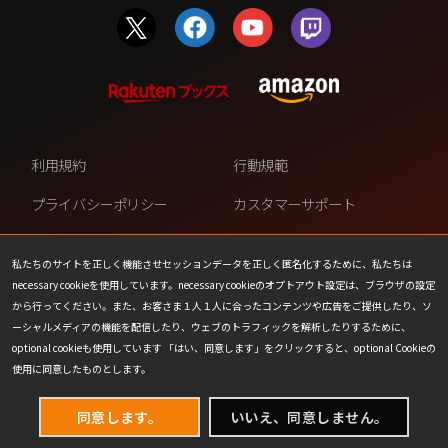
利用規約
行動規範
プライバシーポリシー
カスタマーサポート
ファンコンテンツ・ポリシー
個人情報の販売や共有を許可し
ない
私たちのサイトを正しく機能させセッションデータを正しく匿名化するために、私たちは
necessary cookieを使用しています。necessary cookieのオプトアウト設定は、ブラウザの設定
COOKIE
プレスリリース
から行ってください。また、お客さま１人１人に合ったコンテンツや広告をご提供したり、ソ
ーシャルメディアの機能を配信したり、ウェブのトラフィックを解析したりするために、
会社情報
お問い合わせ
optional cookieも使用しています 「はい、同意します」をクリックすると、optional Cookieの
使用に同意したものとします。
同意します。
いいえ、同意しません。