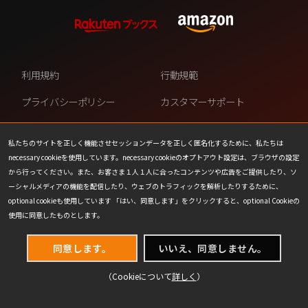
利用規約
行動規範
プライバシーポリシー
カスタマーサポート
ファンコンテンツ・ポリシー
個人情報の販売や共有を許可し
ない
私たちのサイトを正しく機能させセッションデータを正しく匿名化するために、私たちは
necessary cookieを使用しています。necessary cookieのオプトアウト設定は、ブラウザの設定
COOKIE
プレスリリース
から行ってください。また、お客さま１人１人に合ったコンテンツや広告をご提供したり、ソ
ーシャルメディアの機能を配信したり、ウェブのトラフィックを解析したりするために、
会社情報
お問い合わせ
optional cookieも使用しています 「はい、同意します」をクリックすると、optional Cookieの
使用に同意したものとします。
同意します。
いいえ、同意しません。
（Cookieについて
詳しく
）
(C) 1993-2026 Wizards of the Coast LLC,
a subsidiary of Hasbro, Inc. All Rights Reserved.