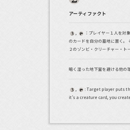
アーティファクト
,
：プレイヤー１人を対
のカードを自分の墓地に置く。 
２のゾンビ・クリーチャー・ト
暗く湿った地下室を避ける他の
,
: Target player puts th
it's a creature card, you crea