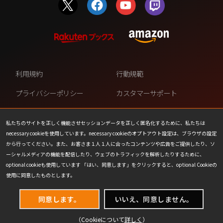
利用規約
行動規範
プライバシーポリシー
カスタマーサポート
ファンコンテンツ・ポリシー
個人情報の販売や共有を許可し
ない
私たちのサイトを正しく機能させセッションデータを正しく匿名化するために、私たちは
necessary cookieを使用しています。necessary cookieのオプトアウト設定は、ブラウザの設定
COOKIE
プレスリリース
から行ってください。また、お客さま１人１人に合ったコンテンツや広告をご提供したり、ソ
ーシャルメディアの機能を配信したり、ウェブのトラフィックを解析したりするために、
会社情報
お問い合わせ
optional cookieも使用しています 「はい、同意します」をクリックすると、optional Cookieの
使用に同意したものとします。
同意します。
いいえ、同意しません。
（Cookieについて
詳しく
）