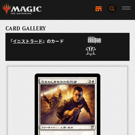
CARD GALLERY
『
イニストラード
』のカード