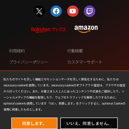
利用規約
行動規範
プライバシーポリシー
カスタマーサポート
ファンコンテンツ・ポリシー
個人情報の販売や共有を許可し
ない
私たちのサイトを正しく機能させセッションデータを正しく匿名化するために、私たちは
necessary cookieを使用しています。necessary cookieのオプトアウト設定は、ブラウザの設定
COOKIE
プレスリリース
から行ってください。また、お客さま１人１人に合ったコンテンツや広告をご提供したり、ソ
ーシャルメディアの機能を配信したり、ウェブのトラフィックを解析したりするために、
会社情報
お問い合わせ
optional cookieも使用しています 「はい、同意します」をクリックすると、optional Cookieの
使用に同意したものとします。
同意します。
いいえ、同意しません。