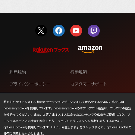
利用規約
行動規範
プライバシーポリシー
カスタマーサポート
ファンコンテンツ・ポリシー
個人情報の販売や共有を許可し
ない
私たちのサイトを正しく機能させセッションデータを正しく匿名化するために、私たちは
necessary cookieを使用しています。necessary cookieのオプトアウト設定は、ブラウザの設定
COOKIE
プレスリリース
から行ってください。また、お客さま１人１人に合ったコンテンツや広告をご提供したり、ソ
ーシャルメディアの機能を配信したり、ウェブのトラフィックを解析したりするために、
会社情報
お問い合わせ
optional cookieも使用しています 「はい、同意します」をクリックすると、optional Cookieの
使用に同意したものとします。