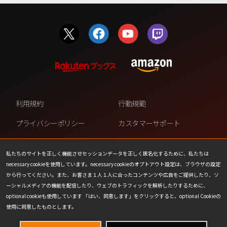
利用規約
行動規範
プライバシーポリシー
カスタマーサポート
ファンコンテンツ・ポリシー
個人情報の販売や共有を許可し
ない
私たちのサイトを正しく機能させセッションデータを正しく匿名化するために、私たちは
necessary cookieを使用しています。necessary cookieのオプトアウト設定は、ブラウザの設定
COOKIE
プレスリリース
から行ってください。また、お客さま１人１人に合ったコンテンツや広告をご提供したり、ソ
ーシャルメディアの機能を配信したり、ウェブのトラフィックを解析したりするために、
会社情報
お問い合わせ
optional cookieも使用しています 「はい、同意します」をクリックすると、optional Cookieの
使用に同意したものとします。