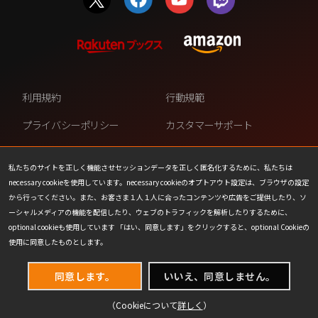
利用規約
行動規範
プライバシーポリシー
カスタマーサポート
ファンコンテンツ・ポリシー
個人情報の販売や共有を許可し
ない
私たちのサイトを正しく機能させセッションデータを正しく匿名化するために、私たちは
necessary cookieを使用しています。necessary cookieのオプトアウト設定は、ブラウザの設定
COOKIE
プレスリリース
から行ってください。また、お客さま１人１人に合ったコンテンツや広告をご提供したり、ソ
ーシャルメディアの機能を配信したり、ウェブのトラフィックを解析したりするために、
会社情報
お問い合わせ
optional cookieも使用しています 「はい、同意します」をクリックすると、optional Cookieの
使用に同意したものとします。
同意します。
いいえ、同意しません。
（Cookieについて
詳しく
）