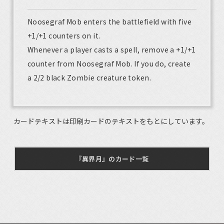
Noosegraf Mob enters the battlefield with five
+1/+1 counters on it.
Whenever a player casts a spell, remove a +1/+1
counter from Noosegraf Mob. If you do, create
a 2/2 black Zombie creature token.
カードテキストは印刷カードのテキストをもとにしています。
『異界月』のカード一覧