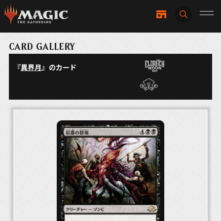
CARD GALLERY
『
異界月
』のカード