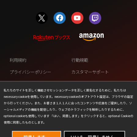
利用規約
行動規範
プライバシーポリシー
カスタマーサポート
ファンコンテンツ・ポリシー
個人情報の販売や共有を許可し
ない
私たちのサイトを正しく機能させセッションデータを正しく匿名化するために、私たちは
necessary cookieを使用しています。necessary cookieのオプトアウト設定は、ブラウザの設定
COOKIE
プレスリリース
から行ってください。また、お客さま１人１人に合ったコンテンツや広告をご提供したり、ソ
ーシャルメディアの機能を配信したり、ウェブのトラフィックを解析したりするために、
会社情報
お問い合わせ
optional cookieも使用しています 「はい、同意します」をクリックすると、optional Cookieの
使用に同意したものとします。
同意します。
いいえ、同意しません。