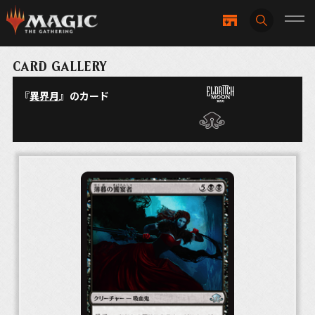
CARD GALLERY
『
異界月
』のカード