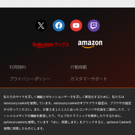
利用規約
行動規範
プライバシーポリシー
カスタマーサポート
ファンコンテンツ・ポリシー
個人情報の販売や共有を許可し
ない
私たちのサイトを正しく機能させセッションデータを正しく匿名化するために、私たちは
necessary cookieを使用しています。necessary cookieのオプトアウト設定は、ブラウザの設定
COOKIE
プレスリリース
から行ってください。また、お客さま１人１人に合ったコンテンツや広告をご提供したり、ソ
ーシャルメディアの機能を配信したり、ウェブのトラフィックを解析したりするために、
会社情報
お問い合わせ
optional cookieも使用しています 「はい、同意します」をクリックすると、optional Cookieの
使用に同意したものとします。