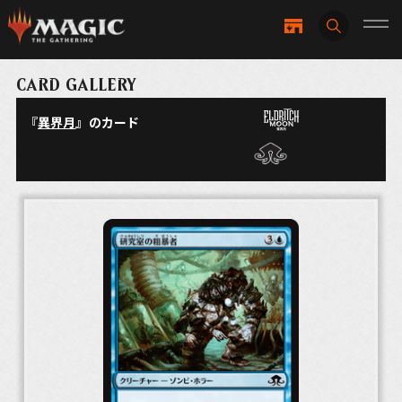
CARD GALLERY
『
異界月
』のカード