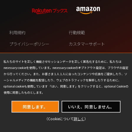
利用規約
行動規範
プライバシーポリシー
カスタマーサポート
ファンコンテンツ・ポリシー
個人情報の販売や共有を許可し
ない
私たちのサイトを正しく機能させセッションデータを正しく匿名化するために、私たちは
necessary cookieを使用しています。necessary cookieのオプトアウト設定は、ブラウザの設定
COOKIE
プレスリリース
から行ってください。また、お客さま１人１人に合ったコンテンツや広告をご提供したり、ソ
ーシャルメディアの機能を配信したり、ウェブのトラフィックを解析したりするために、
会社情報
お問い合わせ
optional cookieも使用しています 「はい、同意します」をクリックすると、optional Cookieの
使用に同意したものとします。
同意します。
いいえ、同意しません。
（Cookieについて
詳しく
）
(C) 1993-2026 Wizards of the Coast LLC,
a subsidiary of Hasbro, Inc. All Rights Reserved.