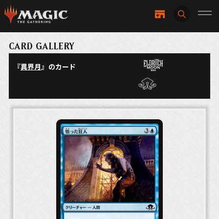
CARD GALLERY
『
異界月
』のカード