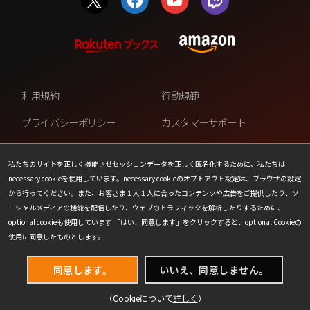
利用規約
行動規範
プライバシーポリシー
カスタマーサポート
ファンコンテンツ・ポリシー
個人情報の販売や共有を許可し
ない
私たちのサイトを正しく機能させセッションデータを正しく匿名化するために、私たちは
necessary cookieを使用しています。necessary cookieのオプトアウト設定は、ブラウザの設定
COOKIE
プレスリリース
から行ってください。また、お客さま１人１人に合ったコンテンツや広告をご提供したり、ソ
ーシャルメディアの機能を配信したり、ウェブのトラフィックを解析したりするために、
会社情報
お問い合わせ
optional cookieも使用しています 「はい、同意します」をクリックすると、optional Cookieの
使用に同意したものとします。
同意します。
いいえ、同意しません。
（Cookieについて
詳しく
）