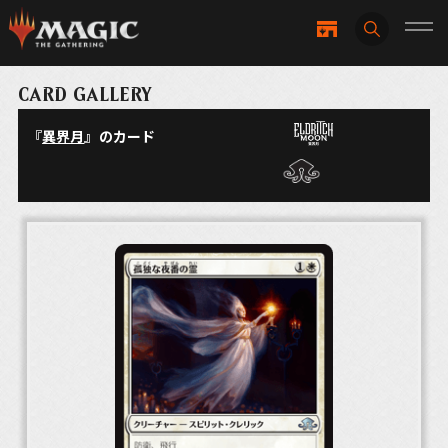
CARD GALLERY
『
異界月
』のカード