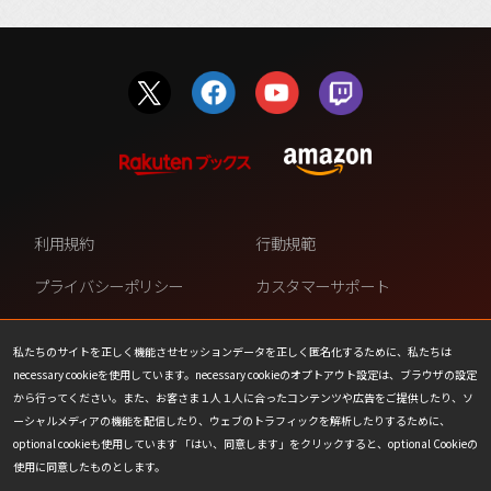
利用規約
行動規範
プライバシーポリシー
カスタマーサポート
ファンコンテンツ・ポリシー
個人情報の販売や共有を許可し
ない
私たちのサイトを正しく機能させセッションデータを正しく匿名化するために、私たちは
necessary cookieを使用しています。necessary cookieのオプトアウト設定は、ブラウザの設定
COOKIE
プレスリリース
から行ってください。また、お客さま１人１人に合ったコンテンツや広告をご提供したり、ソ
ーシャルメディアの機能を配信したり、ウェブのトラフィックを解析したりするために、
会社情報
お問い合わせ
optional cookieも使用しています 「はい、同意します」をクリックすると、optional Cookieの
使用に同意したものとします。