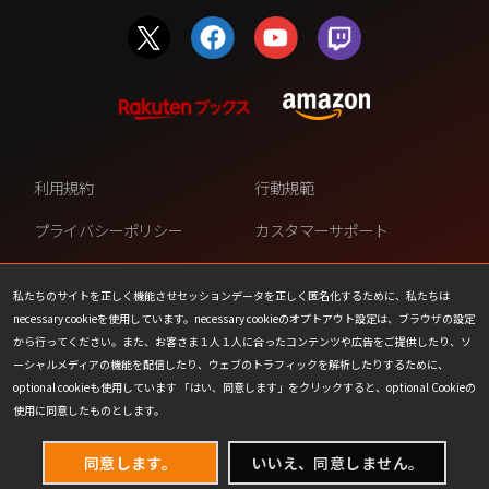
利用規約
行動規範
プライバシーポリシー
カスタマーサポート
ファンコンテンツ・ポリシー
個人情報の販売や共有を許可し
ない
私たちのサイトを正しく機能させセッションデータを正しく匿名化するために、私たちは
necessary cookieを使用しています。necessary cookieのオプトアウト設定は、ブラウザの設定
COOKIE
プレスリリース
から行ってください。また、お客さま１人１人に合ったコンテンツや広告をご提供したり、ソ
ーシャルメディアの機能を配信したり、ウェブのトラフィックを解析したりするために、
会社情報
お問い合わせ
optional cookieも使用しています 「はい、同意します」をクリックすると、optional Cookieの
使用に同意したものとします。
同意します。
いいえ、同意しません。