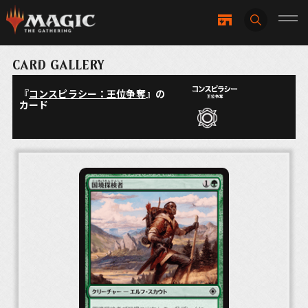
CARD GALLERY
『
コンスピラシー：王位争奪
』の
カード