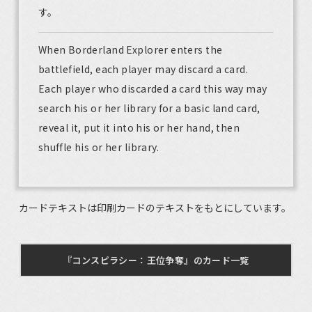
す。
When Borderland Explorer enters the
battlefield, each player may discard a card.
Each player who discarded a card this way may
search his or her library for a basic land card,
reveal it, put it into his or her hand, then
shuffle his or her library.
カードテキストは印刷カードのテキストをもとにしています。
『コンスピラシー：王位争奪』のカード一覧