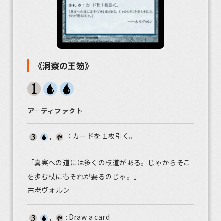
《洞察の王笏》
アーティファクト
,
：カードを１枚引く。
「真実への道には多くの枝道がある。じゃからそこ
を歩む杖にもそれが要るのじゃ。」
――古老ヴォルン
,
: Draw a card.