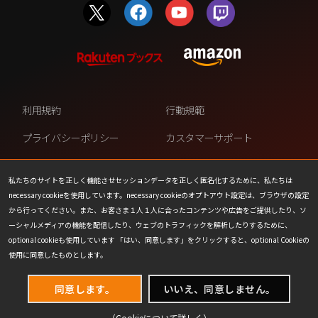
利用規約
行動規範
プライバシーポリシー
カスタマーサポート
ファンコンテンツ・ポリシー
個人情報の販売や共有を許可し
ない
私たちのサイトを正しく機能させセッションデータを正しく匿名化するために、私たちは
necessary cookieを使用しています。necessary cookieのオプトアウト設定は、ブラウザの設定
COOKIE
プレスリリース
から行ってください。また、お客さま１人１人に合ったコンテンツや広告をご提供したり、ソ
ーシャルメディアの機能を配信したり、ウェブのトラフィックを解析したりするために、
会社情報
お問い合わせ
optional cookieも使用しています 「はい、同意します」をクリックすると、optional Cookieの
使用に同意したものとします。
同意します。
いいえ、同意しません。
（Cookieについて
詳しく
）