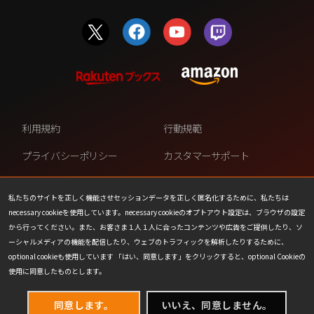
利用規約
行動規範
プライバシーポリシー
カスタマーサポート
ファンコンテンツ・ポリシー
個人情報の販売や共有を許可し
ない
私たちのサイトを正しく機能させセッションデータを正しく匿名化するために、私たちは
necessary cookieを使用しています。necessary cookieのオプトアウト設定は、ブラウザの設定
COOKIE
プレスリリース
から行ってください。また、お客さま１人１人に合ったコンテンツや広告をご提供したり、ソ
ーシャルメディアの機能を配信したり、ウェブのトラフィックを解析したりするために、
会社情報
お問い合わせ
optional cookieも使用しています 「はい、同意します」をクリックすると、optional Cookieの
使用に同意したものとします。
同意します。
いいえ、同意しません。