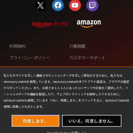
利用規約
行動規範
プライバシーポリシー
カスタマーサポート
ファンコンテンツ・ポリシー
個人情報の販売や共有を許可し
ない
私たちのサイトを正しく機能させセッションデータを正しく匿名化するために、私たちは
necessary cookieを使用しています。necessary cookieのオプトアウト設定は、ブラウザの設定
COOKIE
プレスリリース
から行ってください。また、お客さま１人１人に合ったコンテンツや広告をご提供したり、ソ
ーシャルメディアの機能を配信したり、ウェブのトラフィックを解析したりするために、
会社情報
お問い合わせ
optional cookieも使用しています 「はい、同意します」をクリックすると、optional Cookieの
使用に同意したものとします。
同意します。
いいえ、同意しません。
（Cookieについて
詳しく
）