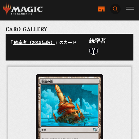
CARD GALLERY
『
統率者（2015年版）
』のカード