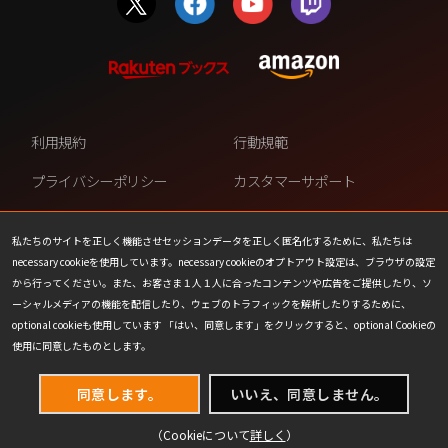
利用規約
行動規範
プライバシーポリシー
カスタマーサポート
ファンコンテンツ・ポリシー
個人情報の販売や共有を許可し
ない
私たちのサイトを正しく機能させセッションデータを正しく匿名化するために、私たちは
necessary cookieを使用しています。necessary cookieのオプトアウト設定は、ブラウザの設定
COOKIE
プレスリリース
から行ってください。また、お客さま１人１人に合ったコンテンツや広告をご提供したり、ソ
ーシャルメディアの機能を配信したり、ウェブのトラフィックを解析したりするために、
会社情報
お問い合わせ
optional cookieも使用しています 「はい、同意します」をクリックすると、optional Cookieの
使用に同意したものとします。
同意します。
いいえ、同意しません。
（Cookieについて
詳しく
）