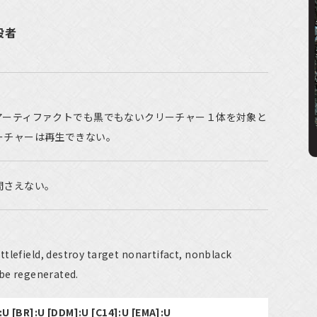
殺者
アーティファクトでも黒でもないクリーチャー１体を対象と
ーチャーは再生できない。
間さえない。
tlefield, destroy target nonartifact, nonblack
 be regenerated.
]:U [BR]:U [DDM]:U [C14]:U [EMA]:U