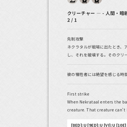
クリーチャー ― - 人間・暗
2 / 1
先制攻撃
ネクラタルが戦場に出たとき、
し、それを破壊する。そのクリ
彼の犠牲者には絶望を感じる時
First strike
When Nekrataal enters the bat
creature. That creature can't
[8ED]:U [9ED]:U [VI]:U [10E