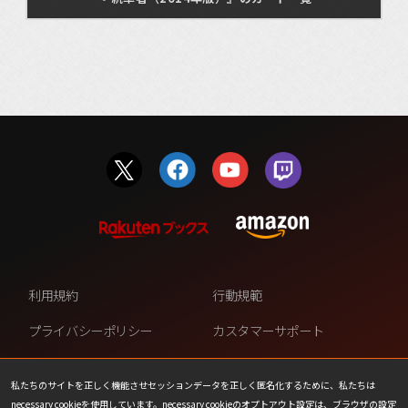
利用規約
行動規範
プライバシーポリシー
カスタマーサポート
ファンコンテンツ・ポリシー
個人情報の販売や共有を許可し
ない
私たちのサイトを正しく機能させセッションデータを正しく匿名化するために、私たちは
necessary cookieを使用しています。necessary cookieのオプトアウト設定は、ブラウザの設定