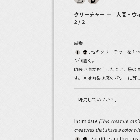
クリーチャー ― - 人間・ウ
2 / 2
威嚇
, 他のクリーチャーを１
２個置く。
肉裂き魔が死亡したとき、黒の
す。Ｘは肉裂き魔のパワーに等
「味見していいか？」
Intimidate
(This creature can'
creatures that share a color with
, Sacrifice another cre