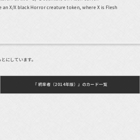
e an X/X black Horror creature token, where X is Flesh
もとにしています。
『 統率者（2014年版）』のカード一覧