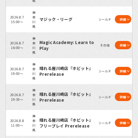
県
神
2026.8.7
奈
マジック・リーグ
シールド
詳細
15:00～
川
県
神
Magic Academy: Learn to
2026.8.7
奈
その他
詳細
16:00～
川
Play
県
神
晴れる屋川崎店『ホビット』
2026.8.7
奈
シールド
詳細
19:00～
川
Prerelease
県
神
晴れる屋川崎店『ホビット』
2026.8.7
奈
シールド
詳細
19:30～
川
Prerelease
県
神
晴れる屋川崎店『ホビット』
2026.8.8
奈
シールド
詳細
11:00～
川
フリープレイ Prerelease
県