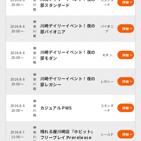
詳細
20:00～
川
部スタンダード
ード
県
神
川崎デイリーイベント！夜の
2026.8.6
奈
パイオニ
詳細
20:00～
川
部パイオニア
ア
県
神
川崎デイリーイベント！夜の
2026.8.6
奈
モダン
詳細
20:00～
川
部モダン
県
神
川崎デイリーイベント！夜の
2026.8.6
奈
レガシー
詳細
20:00～
川
部レガシー
県
神
2026.8.6
奈
スタンダ
カジュアル PWS
詳細
20:00～
川
ード
県
神
晴れる屋川崎店『ホビット』
2026.8.7
奈
シールド
詳細
15:00～
川
フリープレイ Prerelease