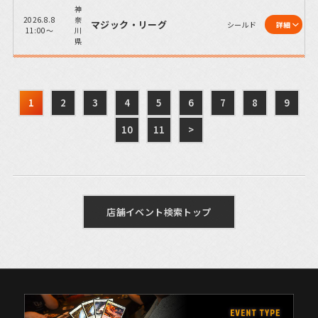
神
2026.8.8
奈
マジック・リーグ
シールド
詳細
11:00～
川
県
1
2
3
4
5
6
7
8
9
10
11
>
店舗イベント検索トップ