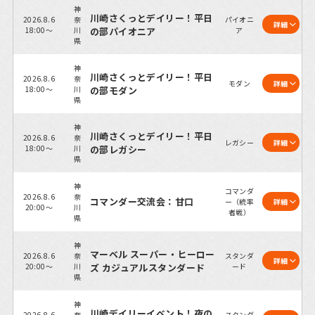
神
川崎さくっとデイリー！平日
2026.8.6
奈
パイオニ
詳細
18:00～
川
の部パイオニア
ア
県
神
川崎さくっとデイリー！平日
2026.8.6
奈
モダン
詳細
18:00～
川
の部モダン
県
神
川崎さくっとデイリー！平日
2026.8.6
奈
レガシー
詳細
18:00～
川
の部レガシー
県
神
コマンダ
2026.8.6
奈
コマンダー交流会：甘口
ー（統率
詳細
20:00～
川
者戦）
県
神
マーベル スーパー・ヒーロー
2026.8.6
奈
スタンダ
詳細
20:00～
川
ズ カジュアルスタンダード
ード
県
神
川崎デイリーイベント！夜の
2026.8.6
奈
スタンダ