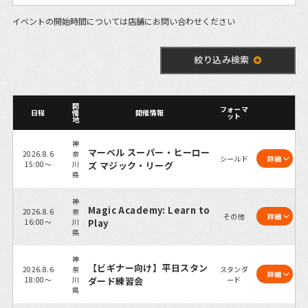
イベントの開始時間については店舗にお問い合わせください
絞り込み検索
開
フォーマ
日程
催
開催情報
ット
地
神
マーベル スーパー・ヒーロー
2026.8.6
奈
シールド
詳細
15:00～
川
ズ マジック・リーグ
県
神
Magic Academy: Learn to
2026.8.6
奈
その他
詳細
16:00～
川
Play
県
神
【ビギナー向け】平日スタン
2026.8.6
奈
スタンダ
詳細
18:00～
川
ダード練習会
ード
県