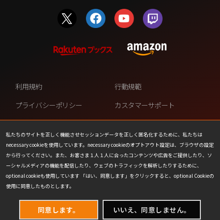
利用規約
行動規範
プライバシーポリシー
カスタマーサポート
ファンコンテンツ・ポリシー
個人情報の販売や共有を許可し
ない
私たちのサイトを正しく機能させセッションデータを正しく匿名化するために、私たちは
necessary cookieを使用しています。necessary cookieのオプトアウト設定は、ブラウザの設定
COOKIE
プレスリリース
から行ってください。また、お客さま１人１人に合ったコンテンツや広告をご提供したり、ソ
ーシャルメディアの機能を配信したり、ウェブのトラフィックを解析したりするために、
会社情報
お問い合わせ
optional cookieも使用しています 「はい、同意します」をクリックすると、optional Cookieの
使用に同意したものとします。
同意します。
いいえ、同意しません。