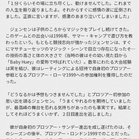
「１分くらいその場に立ち尽くし、動けませんでした。これまで
の人生を振り返りましたよ。それからすぐに感情の波に圧倒され
ました。正直に言いますが、感激のあまり泣いてしまいました」
ジェンセンは子供のころからマジックをプレイし続けてきた。
このゲームとの出会いは1996年、サマー・キャンプで遊び方を教
わったという。もともと競技志向が強かったジェンセンは、すぐ
にマサチューセッツのマジック・シーンで目立つ存在になった――そ
の技術の高さと体の大きさで（当時の彼はその幼い見た目から
「Baby Huey」の愛称で呼ばれていた）。数年にわたる大会経験
は実を結び、彼はレーティングによる招待で自身初のプロツアー
参戦となるプロツアー・ローマ1999への参加権利を獲得したのだ
った。
「どうなるかは予想もつきませんでした」とプロツアー初参加の
思い出を語るジェンセン。「うまくやれるのを期待していました
が、最高峰の舞台を恐れる気持ちがあったのも事実です。結果と
してそれほどうまくいかず、２日目進出を逃しました」
彼が自身初のプロツアー・サンデー進出を成し遂げたのは、そ
のシーズンの後半、プロツアー・ロンドン1999でのことだった。