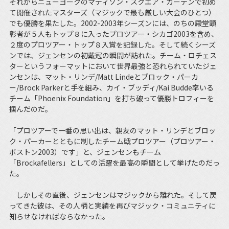
それからニューヨークのマディソン・スクエア・ガーデンで初め
て開催されたマスターズ（マジックで最も厳しい大会のひとつ）
でも優勝を果たした。2002-2003年シーズンには、のちの殿堂顕
彰者が５人もトップ８に入ったプロツアー・シカゴ2003を含め、
２度のプロツアー・トップ８入賞を記録した。そして続くシーズ
ンでは、ジェンセンの初戴冠の瞬間が訪れた。チーム・ロチェス
ターというフォーマットにおいて世界最強と恐れられていたジェ
ンセンは、マット・リンデ/Matt Lindeとブロック・パーカ
ー/Brock Parkerと手を組み、カイ・ブッディ/Kai Budde率いる
チーム「Phoenix Foundation」を打ち破って優勝トロフィーを
掴んだのだ。
「プロツアーで一番の思い出は、親友のマット・リンデとブロッ
ク・パーカーとともに制したチーム戦プロツアー（プロツアー・
ボストン2003）です」と、ジェンセンもチーム
「Brockafellers」としての活躍を最高の瞬間として挙げたのだっ
た。
しかしその直後、ジェンセンはマジックから離れた。そして戻
ってきた彼は、その人柄と実績を再びマジック・コミュニティに
知らせなければならなかった。