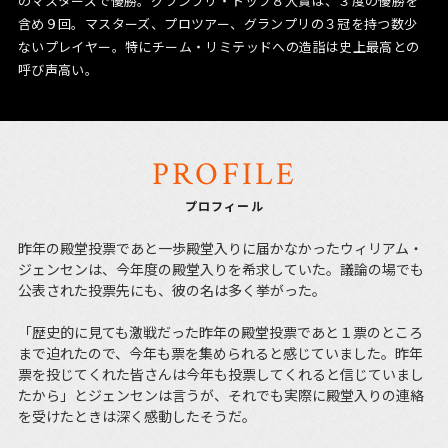
のマスターズで優勝。グランプリ・トップ８入賞は、３度の優勝を
含め９回。マスターズ、プロツアー、グランプリの３冠を持つ数少
ないプレイヤー。特にチーム・リミテッドへの造詣は史上最高との
呼び声高い。
PROFILE
プロフィール
昨年の殿堂投票であと一歩殿堂入りに届かなかったウィリアム・
ジェンセンは、今年度の殿堂入りを希求していた。議論の場でも
公表された投票先にも、彼の名は多く挙がった。
「歴史的に見ても激戦だった昨年の殿堂投票であと１票のところ
まで迫れたので、今年も票を集められると感じていました。昨年
票を投じてくれた皆さんは今年も投票してくれると信じていまし
たから」とジェンセンは言うが、それでも実際に殿堂入りの連絡
を受けたときは深く感動したそうだ。