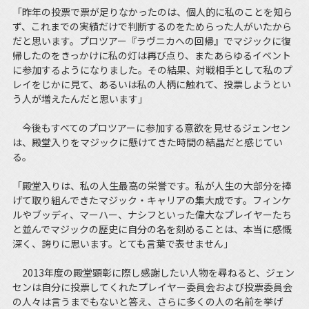
「昨年の投票で票が足りなかったのは、個人的に私のことを知ら
ず、これまでの実績だけで判断するのをためらった人がいたから
だと思います。プロツアー『ラヴニカへの回帰』でマジックに復
帰したのをきっかけに私の灯は再び点り、またあらゆるイベント
に参加するようになりました。その結果、対戦相手として私のプ
レイをじかに見て、あるいは私の人柄に触れて、投票しようとい
う人が増えたんだと思います」
今後もすべてのプロツアーに参加する意欲を見せるジェンセン
は、殿堂入りをマジックに懸けてきた時間の結晶だと感じてい
る。
「殿堂入りは、私の人生最高の栄誉です。私が人生の大部分を捧
げて取り組んできたマジック・キャリアの集大成です。フィンケ
ルやブッディ、マーハー、ナシフといった偉大なプレイヤーたち
と並んでマジックの歴史に自分の名を刻めることは、本当に感慨
深く、誇りに思います。とても言葉で表せません」
2013年度の殿堂顕彰に際し感謝したい人物を尋ねると、ジェン
センは自分に投票してくれたプレイヤー委員会および投票委員会
の人々は言うまでもないと答え、さらに多くの人の名前を挙げ