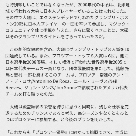
も特別珍しいことではなくなったが、2000年代の中頃は、北米地
域で行われる大会に日本人プレイヤーがいることはまれだった。
その中で大礒は、エクステンデッドで行われたグランプリ・ボス
トン2005に日本人プレイヤーの一団を率いて参加し、マジック・
コミュニティ全体に衝撃を与えた。さらに驚くべきことに、大礒
はそのグランプリのタイトルをさらっていったのだ。
この劇的な優勝を含め、大礒はグランプリ・トップ８入賞を10
回達成している。また、プロツアー・トップ８入賞は６回。他に
日本選手権2008優勝、そして横浜で行われた世界選手権2005で
は日本代表チームの一員となり、団体戦優勝を果たした。諸藤 拓
馬と志村 一郎を擁するこのチームは、プロツアー常連のアントニ
ノ・デ・ロサ/Antonino De Rosa、ニール・リーヴス/Neil
Reeves、ジョン・ソンネ/Jon Sonneで結成されたアメリカ代表
チームを打ち破ったのだ。
大礒は殿堂顕彰の栄誉を誇りに思うと同時に、残した仕事を完
遂するためのチャンスであると考え、毎シーズン少なくともひと
つはプロツアーに参加する、と今後のプランを明かした。
「これからも『プロツアー優勝』に向かって挑戦できて、本当に