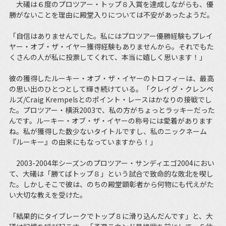
大礒は６度のプロツアー・トップ８入賞を達成しながらも、優
勝がないことを理由に殿堂入りについては不安があったようだ。
「自信はありませんでした。私にはプロツアー優勝経験もプレイ
ヤー・オブ・ザ・イヤー獲得経験もありませんから。それでもた
くさんの人が私に投票してくれて、本当に嬉しく思います！」
彼の獲得したルーキー・オブ・ザ・イヤーのトロフィーは、最高
の思い出のひとつとして輝き続けている。「クレイグ・クレンペ
ルズ/Craig Krempelsとのポイント・レースはかなりの接戦でし
た。プロツアー・横浜2003で、私の方がちょっとラッキーだった
んです。ルーキー・オブ・ザ・イヤーの称号には愛着があります
ね。私が獲得した数少ないタイトルですし、私のニックネーム
『ルーキー』の由来にもなっていますから！」
2003-2004年シーズンのプロツアー・サンディエゴ2004におい
て、大礒は「勝てばトップ８」という試合で致命的な敗北を喫し
た。しかしそこで彼は、のちの殿堂顕彰者から何物にも代えがた
い大切な教えを受けた。
「結果的にタイブレークでトップ８に滑り込んだんです」と、大