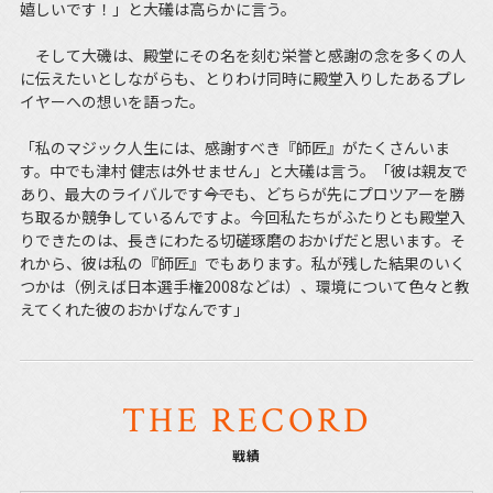
嬉しいです！」と大礒は高らかに言う。
そして大磯は、殿堂にその名を刻む栄誉と感謝の念を多くの人
に伝えたいとしながらも、とりわけ同時に殿堂入りしたあるプレ
イヤーへの想いを語った。
「私のマジック人生には、感謝すべき『師匠』がたくさんいま
す。中でも津村 健志は外せません」と大礒は言う。「彼は親友で
あり、最大のライバルです――今でも、どちらが先にプロツアーを勝
ち取るか競争しているんですよ。今回私たちがふたりとも殿堂入
りできたのは、長きにわたる切磋琢磨のおかげだと思います。そ
れから、彼は私の『師匠』でもあります。私が残した結果のいく
つかは（例えば日本選手権2008などは）、環境について色々と教
えてくれた彼のおかげなんです」
THE RECORD
戦績