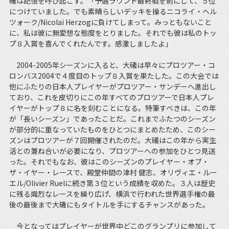
礒は記憶を呼び起こす。「予選ラウンド最終戦を前にして、５位
につけていました。でも素晴らしいデッキを操るニコライ・ヘル
ツォーク/Nicolai Herzogに負けてしまって。みっともないこと
に、私は彼に無愛想な態度をとりました。それでも彼は私のトッ
プ８入賞を喜んでくれたんです。感激しましたよ」
2004-2005年シーズンに入ると、大礒は早々にプロツアー・コ
ロンバス2004で４度目のトップ８入賞を果たした。この大会では
他にふたりの日本人プレイヤーがプロツアー・サンデーへ進出し
ており、これを皮切りにこの年すべてのプロツアーで日本人プレ
イヤーがトップ８に名を刻むことになる。特筆すべきは、この年
が「長いシーズン」であったことだ。これまでふたつのシーズン
が部分的に重なっていたものをひとつにまとめたため、このシー
ズンはプロツアーが７回開催されたのだ。大礒はこの年から実生
活との兼ね合いが必要になり、プロツアーへの参加をひとつ見送
った。それでもなお、彼はこのシーズンのプレイヤー・オブ・
ザ・イヤー・レースで、殿堂仲間の津村 健志、オリヴィエ・ルー
エル/Olivier Ruelに続き第３位という成績を収めた。３人は歴史
に残る熾烈なレースを繰り広げ、横浜で行われた世界選手権の最
後の最後まで大磯にもタイトルを手にするチャンスがあった。
今となってはプレイヤーが世界中どこのグランプリに参加して