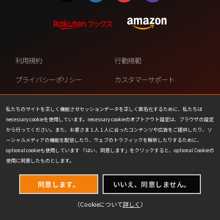
利用規約
行動規範
プライバシーポリシー
カスタマーサポート
ファンコンテンツ・ポリシー
個人情報の販売や共有を許可し
ない
私たちのサイトを正しく機能させセッションデータを正しく匿名化するために、私たちは
necessary cookieを使用しています。necessary cookieのオプトアウト設定は、ブラウザの設定
COOKIE
プレスリリース
から行ってください。また、お客さま１人１人に合ったコンテンツや広告をご提供したり、ソ
ーシャルメディアの機能を配信したり、ウェブのトラフィックを解析したりするために、
会社情報
お問い合わせ
optional cookieも使用しています 「はい、同意します」をクリックすると、optional Cookieの
使用に同意したものとします。
同意します。
いいえ、同意しません。
（Cookieについて
詳しく
）
(C) 1993-2026 Wizards of the Coast LLC,