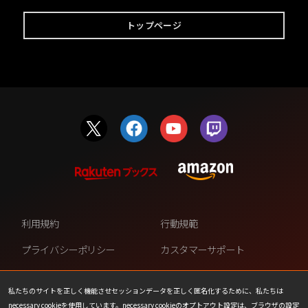
トップページ
利用規約
行動規範
プライバシーポリシー
カスタマーサポート
ファンコンテンツ・ポリシー
個人情報の販売や共有を許可し
ない
私たちのサイトを正しく機能させセッションデータを正しく匿名化するために、私たちは
necessary cookieを使用しています。necessary cookieのオプトアウト設定は、ブラウザの設定