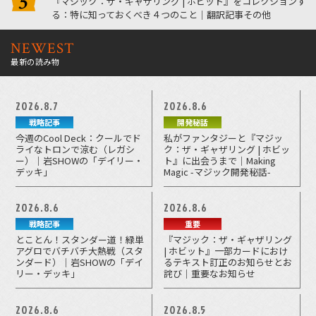
『マジック：ザ・ギャザリング | ホビット』をコレクションす
る：特に知っておくべき４つのこと｜翻訳記事その他
NEWEST
最新の読み物
2026.8.7
2026.8.6
戦略記事
開発秘話
今週のCool Deck：クールでド
私がファンタジーと『マジッ
ライなトロンで涼む（レガシ
ク：ザ・ギャザリング | ホビッ
ー）｜岩SHOWの「デイリー・
ト』に出会うまで｜Making
デッキ」
Magic -マジック開発秘話-
2026.8.6
2026.8.6
戦略記事
重要
とことん！スタンダー道！緑単
『マジック：ザ・ギャザリング
アグロでバチバチ大熱戦（スタ
| ホビット』一部カードにおけ
ンダード）｜岩SHOWの「デイ
るテキスト訂正のお知らせとお
リー・デッキ」
詫び｜重要なお知らせ
2026.8.6
2026.8.5