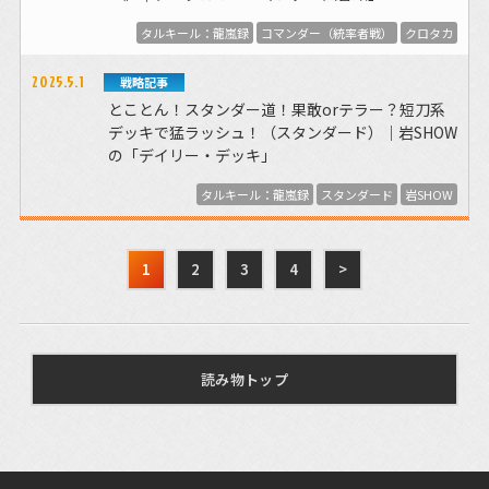
タルキール：龍嵐録
コマンダー（統率者戦）
クロタカ
2025.5.1
戦略記事
とことん！スタンダー道！果敢orテラー？短刀系
デッキで猛ラッシュ！（スタンダード）｜岩SHOW
の「デイリー・デッキ」
タルキール：龍嵐録
スタンダード
岩SHOW
1
2
3
4
>
読み物トップ