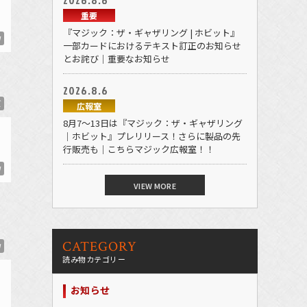
重要
『マジック：ザ・ギャザリング | ホビット』
W
一部カードにおけるテキスト訂正のお知らせ
とお詫び｜重要なお知らせ
2026.8.6
ズ
広報室
8月7～13日は『マジック：ザ・ギャザリング
｜ホビット』プレリリース！さらに製品の先
行販売も｜こちらマジック広報室！！
W
VIEW MORE
CATEGORY
W
読み物カテゴリー
お知らせ