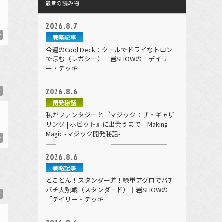
最新の読み物
2026.8.7
r
戦略記事
今週のCool Deck：クールでドライなトロン
で涼む（レガシー）｜岩SHOWの「デイリ
ー・デッキ」
2026.8.6
W
開発秘話
私がファンタジーと『マジック：ザ・ギャザ
リング | ホビット』に出会うまで｜Making
Magic -マジック開発秘話-
r
2026.8.6
戦略記事
とことん！スタンダー道！緑単アグロでバチ
バチ大熱戦（スタンダード）｜岩SHOWの
W
「デイリー・デッキ」
2026.8.6