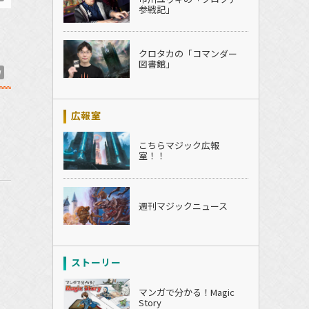
参戦記」
クロタカの「コマンダー
図書館」
W
広報室
こちらマジック広報
室！！
週刊マジックニュース
ストーリー
マンガで分かる！Magic
Story