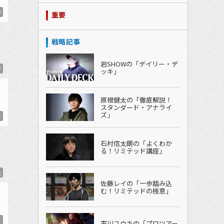
W
重要
戦略記事
岩SHOWの「デイリー・デ
W
ッキ」
原根健太の「徹底解説！
スタンダード・アナライ
ズ」
賢
石村信太朗の「よくわか
る！リミテッド講座」
太
佐藤レイの「一歩踏み込
む！リミテッドの極意」
ズ
市川ユウキの「プロツアー