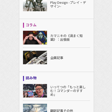
Play Design -プレイ・デ
ザイン-
コラム
カマニキの《渦まく知
識》：出張版
企画記事
読み物
いってつの「もっと楽し
む！コマンダーのすす
め」
翻訳記事その他