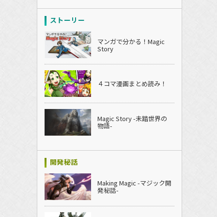
ストーリー
マンガで分かる！Magic
Story
４コマ漫画まとめ読み！
Magic Story -未踏世界の
物語-
開発秘話
Making Magic -マジック開
発秘話-