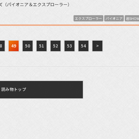
アーズ（パイオニア＆エクスプローラー）
エクスプローラー
パイオニア
岩SHO
8
49
50
51
52
53
54
>
読み物トップ