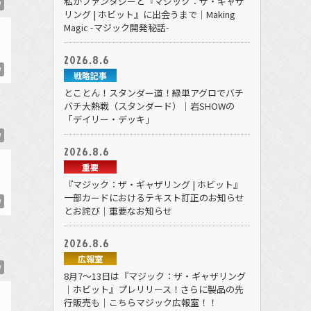
私がファンタジーと『マジック：ザ・ギャザ
W
リング | ホビット』に出会うまで｜Making
Magic -マジック開発秘話-
2026.8.6
W
戦略記事
とことん！スタンダー道！緑単アグロでバチ
バチ大熱戦（スタンダード）｜岩SHOWの
「デイリー・デッキ」
W
2026.8.6
重要
『マジック：ザ・ギャザリング | ホビット』
一部カードにおけるテキスト訂正のお知らせ
W
とお詫び｜重要なお知らせ
2026.8.6
広報室
W
8月7～13日は『マジック：ザ・ギャザリング
｜ホビット』プレリリース！さらに製品の先
行販売も｜こちらマジック広報室！！