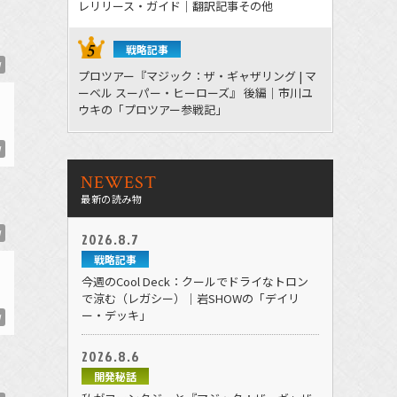
レリリース・ガイド｜翻訳記事その他
戦略記事
W
プロツアー『マジック：ザ・ギャザリング | マ
ーベル スーパー・ヒーローズ』 後編｜市川ユ
ウキの「プロツアー参戦記」
W
NEWEST
最新の読み物
W
2026.8.7
戦略記事
今週のCool Deck：クールでドライなトロン
で涼む（レガシー）｜岩SHOWの「デイリ
ー・デッキ」
W
2026.8.6
開発秘話