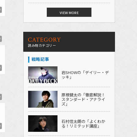
W
VIEW MORE
CATEGORY
W
読み物カテゴリー
戦略記事
W
岩SHOWの「デイリー・デ
ッキ」
原根健太の「徹底解説！
W
スタンダード・アナライ
ズ」
石村信太朗の「よくわか
る！リミテッド講座」
W