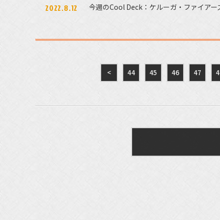
今週のCool Deck：ケルーガ・ファイ
2022.8.12
<
44
45
46
47
4