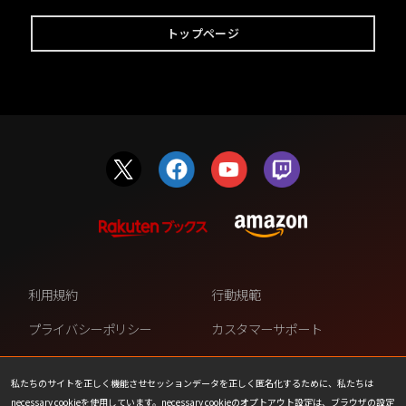
トップページ
利用規約
行動規範
プライバシーポリシー
カスタマーサポート
ファンコンテンツ・ポリシー
個人情報の販売や共有を許可し
ない
私たちのサイトを正しく機能させセッションデータを正しく匿名化するために、私たちは
necessary cookieを使用しています。necessary cookieのオプトアウト設定は、ブラウザの設定