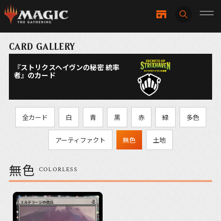
CARD GALLERY
『ストリクスヘイヴンの秘密 統率
者』のカード
全カード
白
青
黒
赤
緑
多色
アーティファクト
無色
土地
無色
COLORLESS