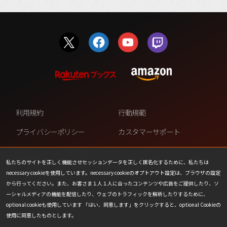
利用規約
行動規範
プライバシーポリシー
カスタマーサポート
ファンコンテンツ・ポリシー
個人情報の販売や共有を許可し
ない
私たちのサイトを正しく機能させセッションデータを正しく匿名化するために、私たちは
necessary cookieを使用しています。necessary cookieのオプトアウト設定は、ブラウザの設定
COOKIE
プレスリリース
から行ってください。また、お客さま１人１人に合ったコンテンツや広告をご提供したり、ソ
ーシャルメディアの機能を配信したり、ウェブのトラフィックを解析したりするために、
会社情報
お問い合わせ
optional cookieも使用しています 「はい、同意します」をクリックすると、optional Cookieの
使用に同意したものとします。