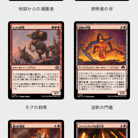
地獄からの捕獲者
発明者の斧
モグの群衆
溶鉄の門番