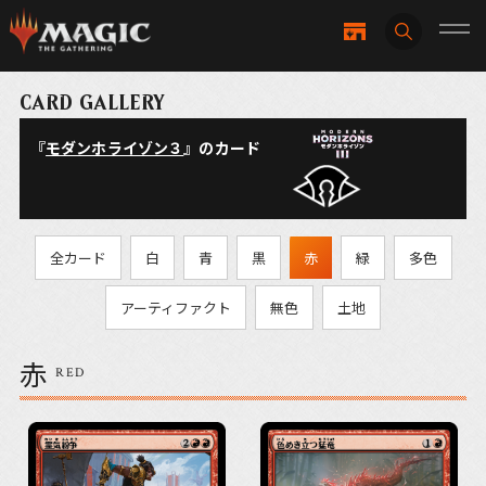
CARD GALLERY
『
モダンホライゾン３
』のカード
全カード
白
青
黒
赤
緑
多色
アーティファクト
無色
土地
赤
RED