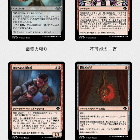
幽霊火斬り
不可能の一瞥