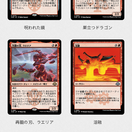
呪われた鏡
巣立つドラゴン
再鍛の刃、ラエリア
溶融