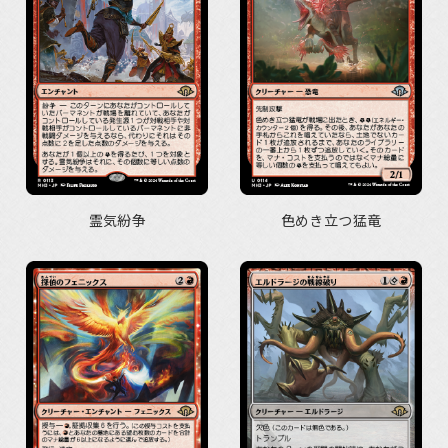
霊気紛争
色めき立つ猛竜