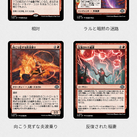
相対
ラルと暗黙の迷路
向こう見ずな炎波乗り
反復された稲妻