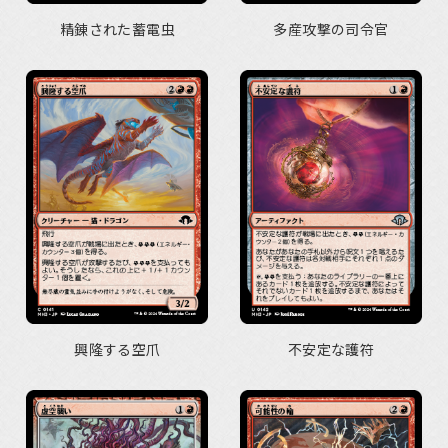
精錬された蓄電虫
多産攻撃の司令官
興隆する空爪
不安定な護符