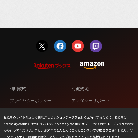
利用規約
行動規範
プライバシーポリシー
カスタマーサポート
ファンコンテンツ・ポリシー
個人情報の販売や共有を許可し
ない
私たちのサイトを正しく機能させセッションデータを正しく匿名化するために、私たちは
necessary cookieを使用しています。necessary cookieのオプトアウト設定は、ブラウザの設定
COOKIE
プレスリリース
から行ってください。また、お客さま１人１人に合ったコンテンツや広告をご提供したり、ソ
ーシャルメディアの機能を配信したり、ウェブのトラフィックを解析したりするために、