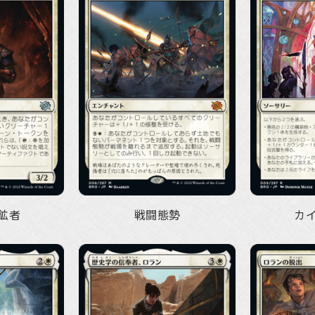
鉱者
戦闘態勢
カ