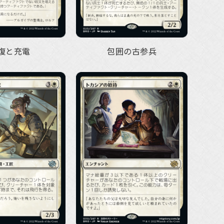
復と充電
包囲の古参兵