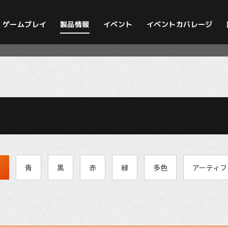
イベントカバレージ
ゲームプレイ
製品情報
イベント
白
青
黒
赤
緑
多色
アーティフ