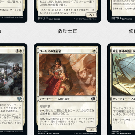
働
徴兵士官
修