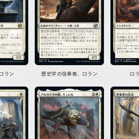
ロラン
歴史学の信奉者、ロラン
ロ