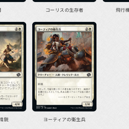
網
コーリスの生存者
飛行
精鋭
ヨーティアの衛生兵