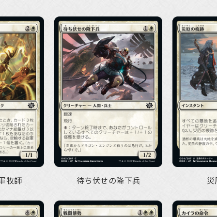
軍牧師
待ち伏せの降下兵
災