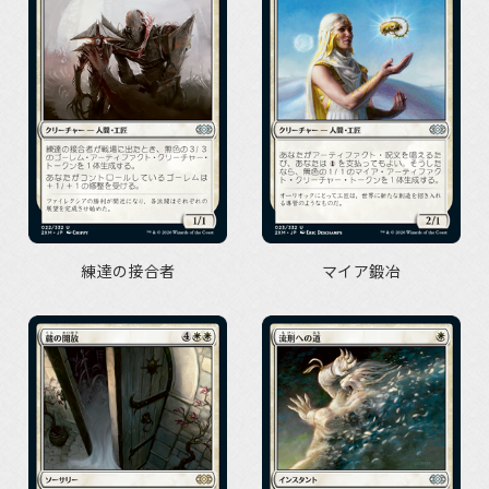
練達の接合者
マイア鍛冶