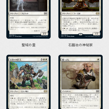
聖域の霊
石鍛冶の神秘家