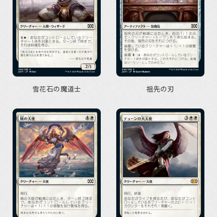
雪花石の魔道士
祖先の刃