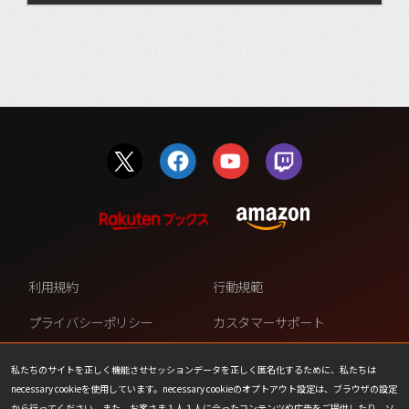
利用規約
行動規範
プライバシーポリシー
カスタマーサポート
ファンコンテンツ・ポリシー
個人情報の販売や共有を許可し
私たちのサイトを正しく機能させセッションデータを正しく匿名化するために、私たちは
ない
necessary cookieを使用しています。necessary cookieのオプトアウト設定は、ブラウザの設定
COOKIE
プレスリリース
から行ってください。また、お客さま１人１人に合ったコンテンツや広告をご提供したり、ソ