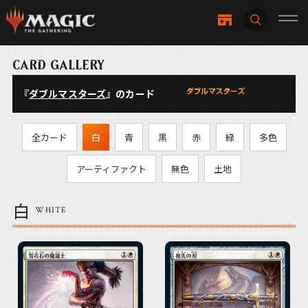
CARD GALLERY
『
ダブルマスターズ
』のカード
全カード
白
青
黒
赤
緑
多色
アーティファクト
無色
土地
白
WHITE