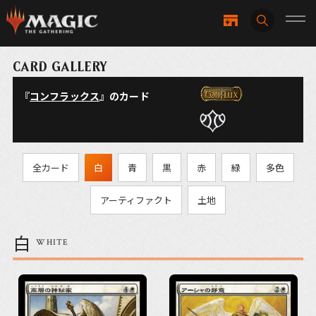
CARD GALLERY
『
コンフラックス
』のカード
全カード
白
青
黒
赤
緑
多色
アーティファクト
土地
白
WHITE