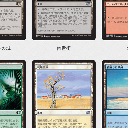
ルの城
幽霊街