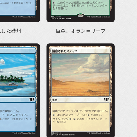
立した砂州
巨森、オラン＝リーフ