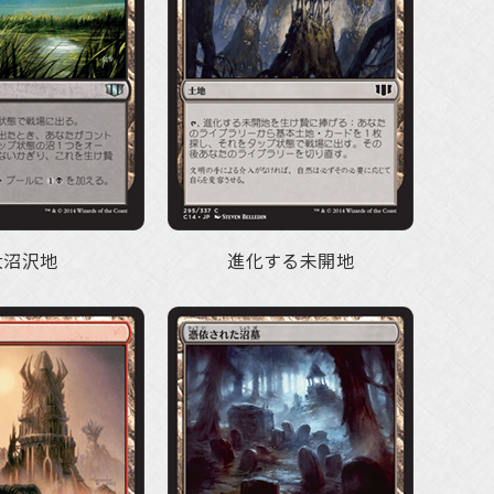
大沼沢地
進化する未開地