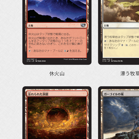
休火山
漂う牧