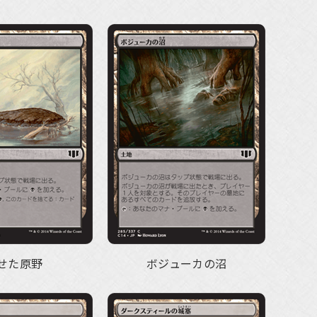
せた原野
ボジューカの沼