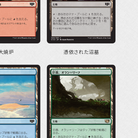
大焼炉
憑依された沼墓