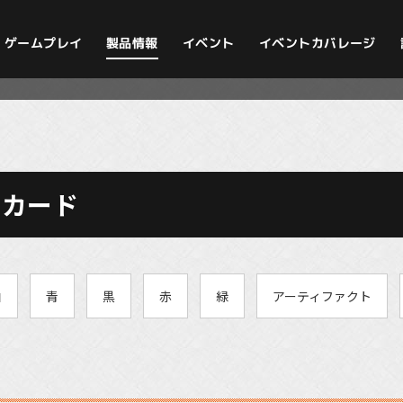
イベントカバレージ
ゲームプレイ
製品情報
イベント
のカード
白
青
黒
赤
緑
アーティファクト