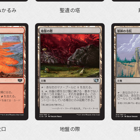
ぬかるみ
聖遺の塔
火口
地盤の際
邪