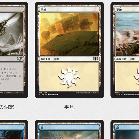
の洞窟
平地