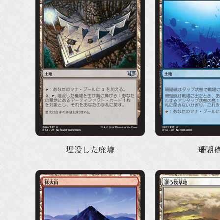
埋没した廃墟
珊瑚