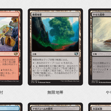
村
無限地帯
や