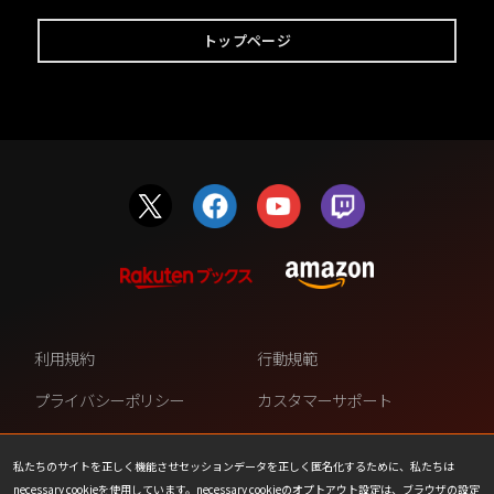
トップページ
利用規約
行動規範
プライバシーポリシー
カスタマーサポート
ファンコンテンツ・ポリシー
個人情報の販売や共有を許可し
ない
私たちのサイトを正しく機能させセッションデータを正しく匿名化するために、私たちは
necessary cookieを使用しています。necessary cookieのオプトアウト設定は、ブラウザの設定