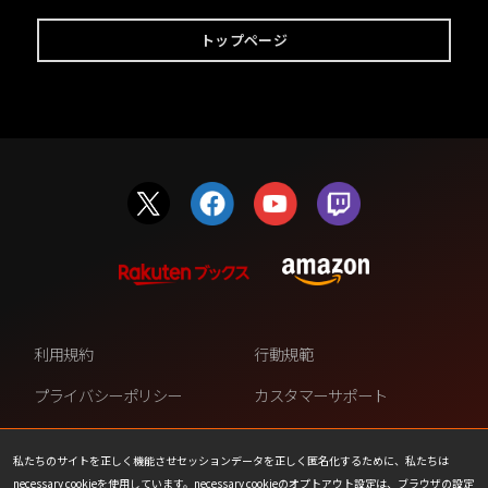
トップページ
利用規約
行動規範
プライバシーポリシー
カスタマーサポート
ファンコンテンツ・ポリシー
個人情報の販売や共有を許可し
ない
私たちのサイトを正しく機能させセッションデータを正しく匿名化するために、私たちは
necessary cookieを使用しています。necessary cookieのオプトアウト設定は、ブラウザの設定