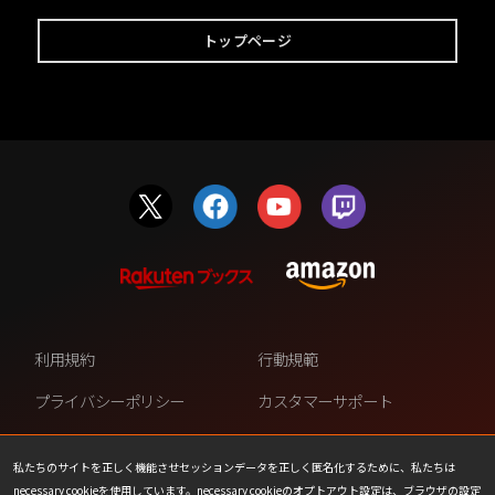
トップページ
利用規約
行動規範
プライバシーポリシー
カスタマーサポート
ファンコンテンツ・ポリシー
個人情報の販売や共有を許可し
ない
私たちのサイトを正しく機能させセッションデータを正しく匿名化するために、私たちは
necessary cookieを使用しています。necessary cookieのオプトアウト設定は、ブラウザの設定