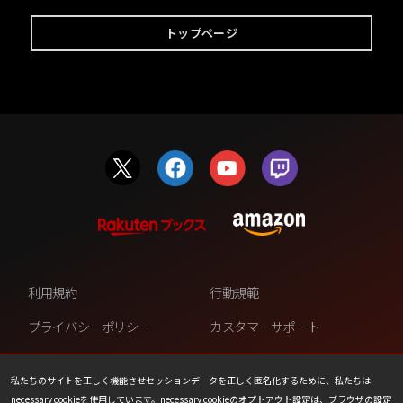
トップページ
利用規約
行動規範
プライバシーポリシー
カスタマーサポート
ファンコンテンツ・ポリシー
個人情報の販売や共有を許可し
ない
私たちのサイトを正しく機能させセッションデータを正しく匿名化するために、私たちは
necessary cookieを使用しています。necessary cookieのオプトアウト設定は、ブラウザの設定