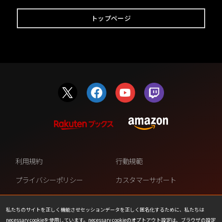
トップページ
利用規約
行動規範
プライバシーポリシー
カスタマーサポート
ファンコンテンツ・ポリシー
個人情報の販売や共有を許可し
ない
私たちのサイトを正しく機能させセッションデータを正しく匿名化するために、私たちは
necessary cookieを使用しています。necessary cookieのオプトアウト設定は、ブラウザの設定