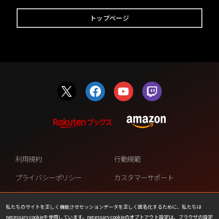
トップページ
利用規約
行動規範
プライバシーポリシー
カスタマーサポート
ファンコンテンツ・ポリシー
個人情報の販売や共有を許可し
ない
私たちのサイトを正しく機能させセッションデータを正しく匿名化するために、私たちは
necessary cookieを使用しています。necessary cookieのオプトアウト設定は、ブラウザの設定