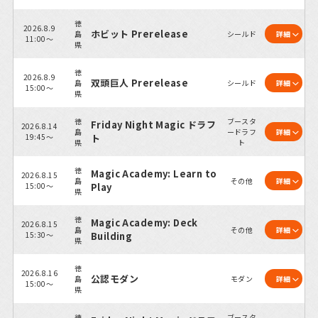
徳
2026.8.9
ホビット Prerelease
島
シールド
詳細
11:00～
県
徳
2026.8.9
双頭巨人 Prerelease
島
シールド
詳細
15:00～
県
徳
ブースタ
Friday Night Magic ドラフ
2026.8.14
島
ードラフ
詳細
19:45～
ト
県
ト
徳
Magic Academy: Learn to
2026.8.15
島
その他
詳細
15:00～
Play
県
徳
Magic Academy: Deck
2026.8.15
島
その他
詳細
15:30～
Building
県
徳
2026.8.16
公認モダン
島
モダン
詳細
15:00～
県
徳
ブースタ