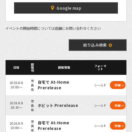
Google map
イベントの開始時間については店舗にお問い合わせください
絞り込み検索
開
フォーマ
日程
催
開催情報
ット
地
徳
自宅で At-Home
2026.8.8
島
シールド
詳細
10:00～
Prerelease
県
徳
2026.8.8
ホビット Prerelease
島
シールド
詳細
18:30～
県
徳
自宅で At-Home
2026.8.9
島
シールド
詳細
10:00～
Prerelease
県