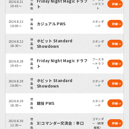
Friday Night Magic ドラフ
2026.8.21
島
ードラフ
詳細
19:45～
ト
県
ト
徳
2026.8.22
スタンダ
カジュアル PWS
島
詳細
16:00～
ード
県
徳
ホビット Standard
2026.8.22
スタンダ
島
詳細
18:30～
Showdown
ード
県
徳
ブースタ
Friday Night Magic ドラフ
2026.8.28
島
ードラフ
詳細
19:45～
ト
県
ト
徳
ホビット Standard
2026.8.29
スタンダ
島
詳細
16:00～
Showdown
ード
県
徳
2026.8.29
スタンダ
競技 PWS
島
詳細
18:30～
ード
県
徳
コマンダ
2026.8.30
3⃣コマンダー交流会：辛口
島
ー（統率
詳細
12:30～
県
者戦）