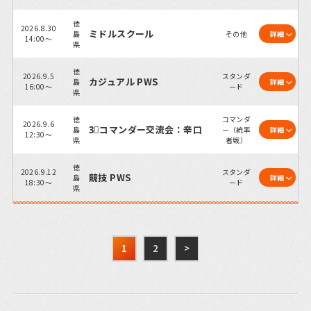
徳
2026.8.30
ミドルスクール
島
その他
詳細
14:00～
県
徳
2026.9.5
スタンダ
カジュアル PWS
島
詳細
16:00～
ード
県
徳
コマンダ
2026.9.6
3⃣コマンダー交流会：辛口
島
ー（統率
詳細
12:30～
県
者戦）
徳
2026.9.12
スタンダ
競技 PWS
島
詳細
18:30～
ード
県
1
2
>