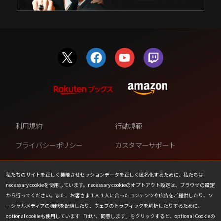
利用規約
行動規範
プライバシーポリシー
カスタマーサポート
ファンコンテンツ・ポリシー
個人情報の販売や共有を許可し
ない
私たちのサイトを正しく機能させセッションデータを正しく匿名化するために、私たちは
necessary cookieを使用しています。necessary cookieのオプトアウト設定は、ブラウザの設定
COOKIE
プレスリリース
から行ってください。また、お客さま１人１人に合ったコンテンツや広告をご提供したり、ソ
ーシャルメディアの機能を配信したり、ウェブのトラフィックを解析したりするために、
会社情報
お問い合わせ
optional cookieも使用しています 「はい、同意します」をクリックすると、optional Cookieの