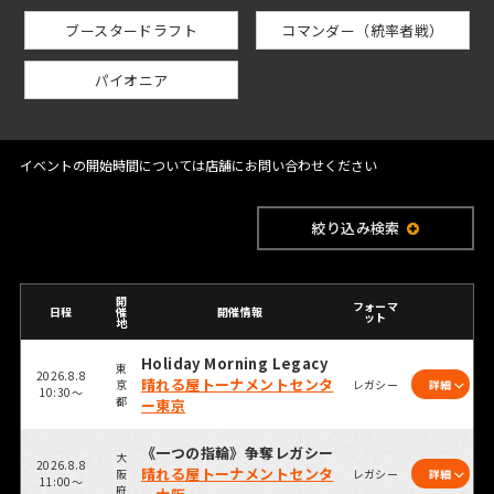
ブースタードラフト
コマンダー（統率者戦）
パイオニア
イベントの開始時間については店舗にお問い合わせください
絞り込み検索
開
フォーマ
日程
催
開催情報
ット
地
Holiday Morning Legacy
東
2026.8.8
晴れる屋トーナメントセンタ
京
レガシー
詳細
10:30～
都
ー東京
《一つの指輪》争奪レガシー
大
2026.8.8
晴れる屋トーナメントセンタ
阪
レガシー
詳細
11:00～
府