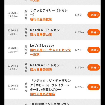
ー大阪
サクッとデイリー（レガシ
香
2026.8.8
ー）
川
レガシー
詳細
11:00～
県
晴れる屋高松店
福
Match 4 Fun レガシー
2026.8.8
島
レガシー
詳細
12:00～
晴れる屋郡山店
県
Let's 5 Legacy
東
2026.8.8
晴れる屋トーナメントセンタ
京
レガシー
詳細
12:00～
都
ー東京
静
Match 4 Fun レガシー
2026.8.8
岡
レガシー
詳細
12:00～
晴れる屋静岡店
県
『マジック：ザ・ギャザリン
愛
グ | ホビット』プレイブース
2026.8.8
知
レガシー
詳細
12:00～
ターBox争奪レガシー
県
晴れる屋名古屋店
10,000ポイント争奪レガシ
東