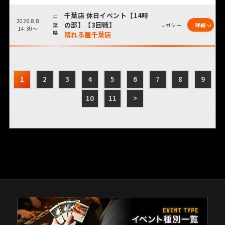
千葉店 休日イベント【14時
千
2026.8.8
の部】【3回戦】
葉
レガシー
詳細
14:30～
県
晴れる屋千葉店
1
2
3
4
5
6
7
8
9
10
11
>