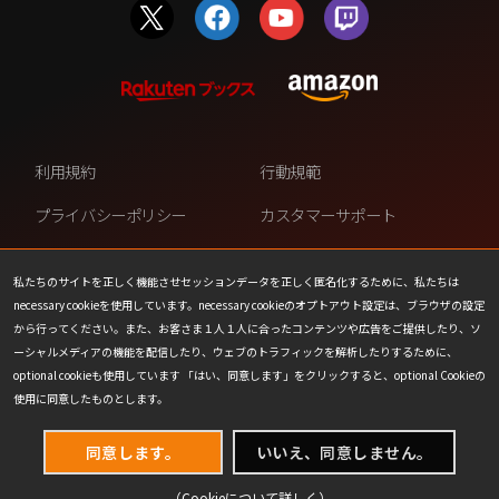
利用規約
行動規範
プライバシーポリシー
カスタマーサポート
ファンコンテンツ・ポリシー
個人情報の販売や共有を許可し
ない
私たちのサイトを正しく機能させセッションデータを正しく匿名化するために、私たちは
necessary cookieを使用しています。necessary cookieのオプトアウト設定は、ブラウザの設定
COOKIE
プレスリリース
から行ってください。また、お客さま１人１人に合ったコンテンツや広告をご提供したり、ソ
ーシャルメディアの機能を配信したり、ウェブのトラフィックを解析したりするために、
会社情報
お問い合わせ
optional cookieも使用しています 「はい、同意します」をクリックすると、optional Cookieの
使用に同意したものとします。
同意します。
いいえ、同意しません。
（Cookieについて
詳しく
）