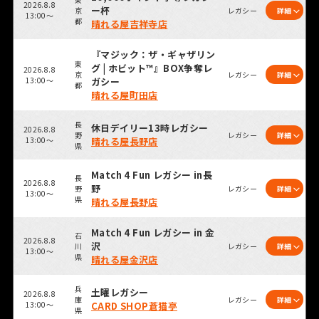
2026.8.8
ー杯
京
レガシー
詳細
13:00～
都
晴れる屋吉祥寺店
『マジック：ザ・ギャザリン
東
グ | ホビット™』BOX争奪レ
2026.8.8
京
レガシー
詳細
13:00～
ガシー
都
晴れる屋町田店
長
休日デイリー13時レガシー
2026.8.8
野
レガシー
詳細
13:00～
晴れる屋長野店
県
Match 4 Fun レガシー in長
長
2026.8.8
野
野
レガシー
詳細
13:00～
県
晴れる屋長野店
Match 4 Fun レガシー in 金
石
2026.8.8
沢
川
レガシー
詳細
13:00～
県
晴れる屋金沢店
兵
土曜レガシー
2026.8.8
庫
レガシー
詳細
13:00～
CARD SHOP蒼猫亭
県