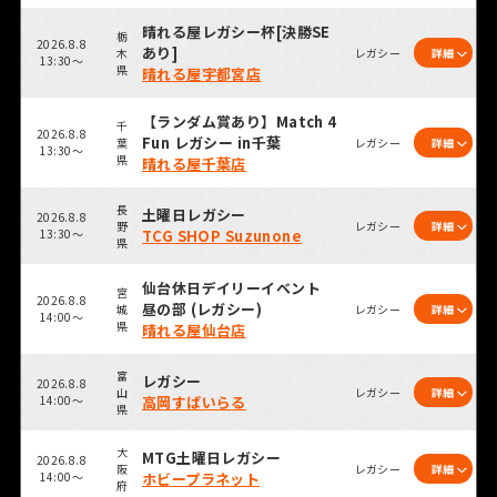
晴れる屋レガシー杯[決勝SE
栃
2026.8.8
あり]
木
レガシー
詳細
13:30～
県
晴れる屋宇都宮店
【ランダム賞あり】Match 4
千
2026.8.8
Fun レガシー in千葉
葉
レガシー
詳細
13:30～
県
晴れる屋千葉店
長
土曜日レガシー
2026.8.8
野
レガシー
詳細
13:30～
TCG SHOP Suzunone
県
仙台休日デイリーイベント
宮
2026.8.8
昼の部 (レガシー)
城
レガシー
詳細
14:00～
県
晴れる屋仙台店
富
レガシー
2026.8.8
山
レガシー
詳細
14:00～
高岡すぱいらる
県
大
MTG土曜日レガシー
2026.8.8
阪
レガシー
詳細
14:00～
ホビープラネット
府