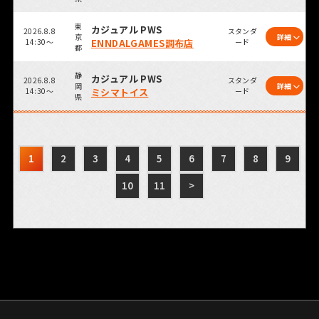
東
カジュアル PWS
2026.8.8
スタンダ
京
詳細
14:30～
ENNDALGAMES調布店
ード
都
静
カジュアル PWS
2026.8.8
スタンダ
岡
詳細
14:30～
ミシマトイス
ード
県
1
2
3
4
5
6
7
8
9
10
11
>