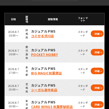
開
フォーマ
日程
催
開催情報
ット
地
群
カジュアル PWS
2026.8.7
スタンダ
馬
詳細
16:00～
コミかる渋川店
ード
県
鹿
カジュアル PWS
2026.8.7
児
スタンダ
詳細
16:00～
島
POCKET HOBBY
ード
県
東
カジュアル PWS
2026.8.7
スタンダ
京
詳細
17:00～
BIG MAGIC秋葉原店
ード
都
宮
カジュアル PWS
2026.8.7
スタンダ
城
詳細
19:00～
シーガル泉中央店
ード
県
東
カジュアル PWS
2026.8.7
スタンダ
京
詳細
19:00～
CARD WINGS 秋葉原駅前店
ード
都