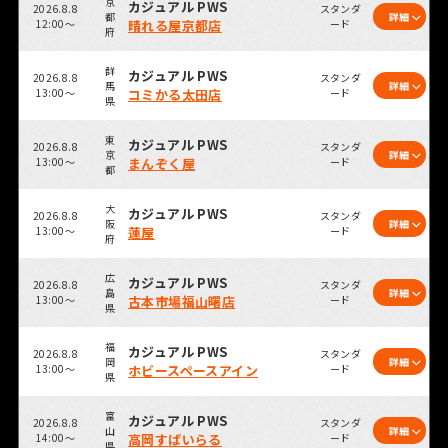
京
カジュアル PWS
2026.8.8
スタンダ
都
詳細
12:00～
晴れる屋京都店
ード
府
群
カジュアル PWS
2026.8.8
スタンダ
馬
詳細
13:00～
コミかる太田店
ード
県
東
カジュアル PWS
2026.8.8
スタンダ
京
詳細
13:00～
まんぞく屋
ード
都
大
カジュアル PWS
2026.8.8
スタンダ
阪
詳細
13:00～
蓮屋
ード
府
広
カジュアル PWS
2026.8.8
スタンダ
島
詳細
13:00～
古本市場福山曙店
ード
県
福
カジュアル PWS
2026.8.8
スタンダ
岡
詳細
13:00～
ホビースペースアイン
ード
県
富
カジュアル PWS
2026.8.8
スタンダ
山
詳細
14:00～
高岡すぱいらる
ード
県