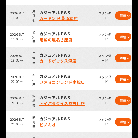
東
カジュアル PWS
2026.8.7
スタンダ
京
詳細
19:00～
カードン 秋葉原本店
ード
都
愛
カジュアル PWS
2026.8.7
スタンダ
知
詳細
19:00～
竜星の嵐名古屋店
ード
県
三
カジュアル PWS
2026.8.7
スタンダ
重
詳細
19:30～
カードボックス津店
ード
県
石
カジュアル PWS
2026.8.7
スタンダ
川
詳細
20:00～
ファミコンランド小松店
ード
県
沖
カジュアル PWS
2026.8.7
スタンダ
縄
詳細
20:30～
トイパラダイス具志川店
ード
県
静
カジュアル PWS
2026.8.7
スタンダ
岡
詳細
21:00～
ピノキオ
ード
県