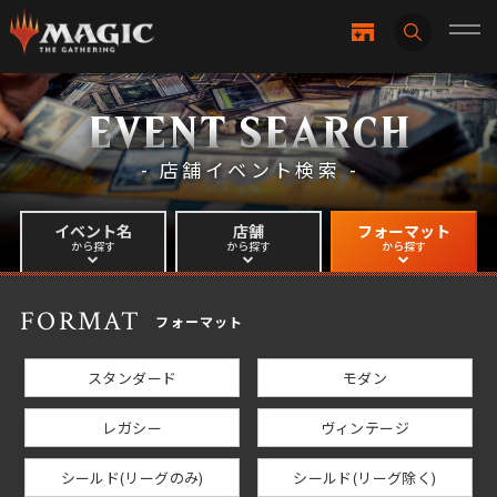
EVENT SEARCH
- 店舗イベント検索 -
イベント名
店舗
フォーマット
から探す
から探す
から探す
FORMAT
フォーマット
スタンダード
モダン
レガシー
ヴィンテージ
シールド(リーグのみ)
シールド(リーグ除く)