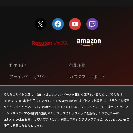
利用規約
行動規範
プライバシーポリシー
カスタマーサポート
ファンコンテンツ・ポリシー
個人情報の販売や共有を許可し
ない
私たちのサイトを正しく機能させセッションデータを正しく匿名化するために、私たちは
necessary cookieを使用しています。necessary cookieのオプトアウト設定は、ブラウザの設定
COOKIE
プレスリリース
から行ってください。また、お客さま１人１人に合ったコンテンツや広告をご提供したり、ソ
ーシャルメディアの機能を配信したり、ウェブのトラフィックを解析したりするために、
会社情報
お問い合わせ
optional cookieも使用しています 「はい、同意します」をクリックすると、optional Cookieの
使用に同意したものとします。