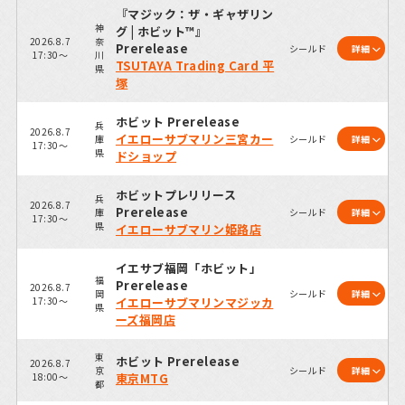
『マジック：ザ・ギャザリン
神
グ | ホビット™』
2026.8.7
奈
Prerelease
シールド
詳細
17:30～
川
TSUTAYA Trading Card 平
県
塚
ホビット Prerelease
兵
2026.8.7
イエローサブマリン三宮カー
庫
シールド
詳細
17:30～
県
ドショップ
ホビットプレリリース
兵
2026.8.7
Prerelease
庫
シールド
詳細
17:30～
県
イエローサブマリン姫路店
イエサブ福岡「ホビット」
福
Prerelease
2026.8.7
岡
シールド
詳細
17:30～
イエローサブマリンマジッカ
県
ーズ福岡店
東
ホビット Prerelease
2026.8.7
京
シールド
詳細
18:00～
東京MTG
都