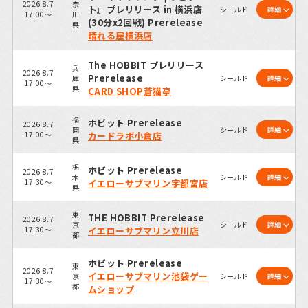
2026.8.7
奈
ト』プレリリース in 横浜店
シールド
詳細
17:00～
川
(30分x2回戦) Prerelease
県
晴れる屋横浜店
The HOBBIT プレリリース
兵
2026.8.7
Prerelease
庫
シールド
詳細
17:00～
県
CARD SHOP蒼猫亭
福
ホビット Prerelease
2026.8.7
岡
シールド
詳細
17:00～
カードラボ小倉店
県
栃
ホビット Prerelease
2026.8.7
木
シールド
詳細
17:30～
イエローサブマリン宇都宮店
県
東
THE HOBBIT Prerelease
2026.8.7
京
シールド
詳細
17:30～
イエローサブマリン立川店
都
ホビット Prerelease
東
2026.8.7
イエローサブマリン池袋ゲー
京
シールド
詳細
17:30～
都
ムショップ