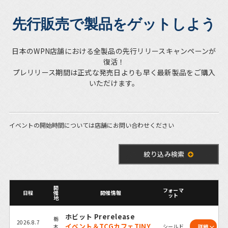
先行販売で製品をゲットしよう
日本のWPN店舗における全製品の先行リリースキャンペーンが
復活！
プレリリース期間は正式な発売日よりも早く最新製品をご購入
いただけます。
イベントの開始時間については店舗にお問い合わせください
絞り込み検索
開
フォーマ
日程
催
開催情報
ット
地
ホビット Prerelease
栃
2026.8.7
イベント＆TCGカフェTINY
木
シールド
詳細