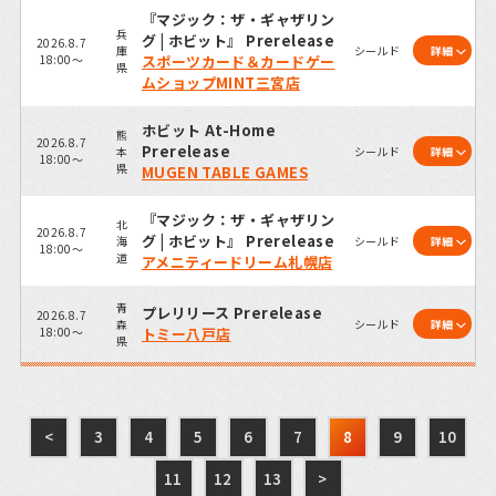
『マジック：ザ・ギャザリン
兵
グ | ホビット』 Prerelease
2026.8.7
庫
シールド
詳細
18:00～
スポーツカード＆カードゲー
県
ムショップMINT三宮店
ホビット At-Home
熊
2026.8.7
Prerelease
本
シールド
詳細
18:00～
県
MUGEN TABLE GAMES
『マジック：ザ・ギャザリン
北
2026.8.7
グ | ホビット』 Prerelease
海
シールド
詳細
18:00～
道
アメニティードリーム札幌店
青
プレリリース Prerelease
2026.8.7
森
シールド
詳細
18:00～
トミー八戸店
県
<
3
4
5
6
7
8
9
10
11
12
13
>