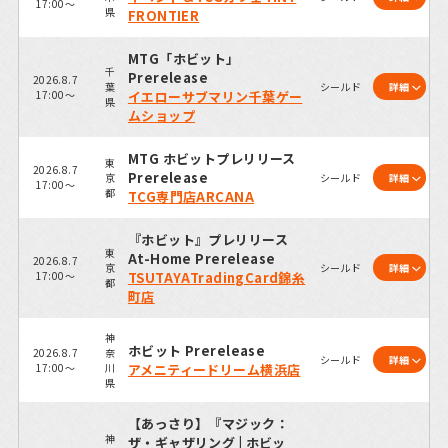
17:00～
県
FRONTIER
MTG「ホビット」
千
Prerelease
2026.8.7
葉
シールド
詳細
17:00～
イエローサブマリン千葉ゲー
県
ムショップ
MTG ホビットプレリリース
東
2026.8.7
Prerelease
京
シールド
詳細
17:00～
都
TCG専門店ARCANA
『ホビット』プレリリース
東
At-Home Prerelease
2026.8.7
京
シールド
詳細
17:00～
TSUTAYATradingCard錦糸
都
町店
神
ホビット Prerelease
2026.8.7
奈
シールド
詳細
17:00～
川
アメニティードリーム横浜店
県
【あっさり】『マジック：
神
ザ・ギャザリング | ホビッ