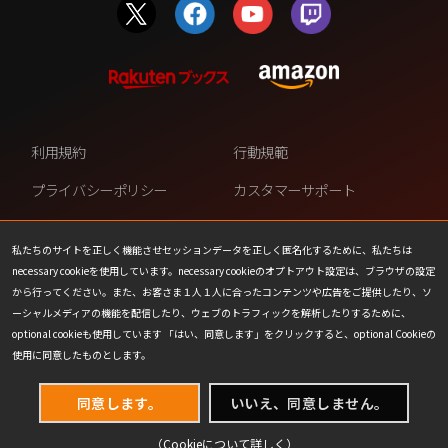
利用規約
行動規範
プライバシーポリシー
カスタマーサポート
ファンコンテンツ・ポリシー
個人情報の販売や共有を許可し
ない
私たちのサイトを正しく機能させセッションデータを正しく匿名化するために、私たちは
necessary cookieを使用しています。necessary cookieのオプトアウト設定は、ブラウザの設定
COOKIE
プレスリリース
から行ってください。また、お客さま１人１人に合ったコンテンツや広告をご提供したり、ソ
ーシャルメディアの機能を配信したり、ウェブのトラフィックを解析したりするために、
会社情報
お問い合わせ
optional cookieも使用しています 「はい、同意します」をクリックすると、optional Cookieの
使用に同意したものとします。
同意します。
いいえ、同意しません。
（Cookieについて
詳しく
）