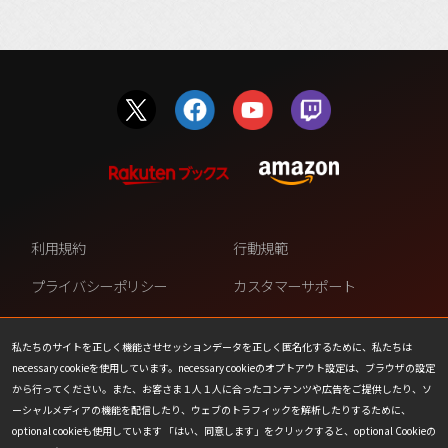
利用規約
行動規範
プライバシーポリシー
カスタマーサポート
ファンコンテンツ・ポリシー
個人情報の販売や共有を許可し
ない
私たちのサイトを正しく機能させセッションデータを正しく匿名化するために、私たちは
necessary cookieを使用しています。necessary cookieのオプトアウト設定は、ブラウザの設定
COOKIE
プレスリリース
から行ってください。また、お客さま１人１人に合ったコンテンツや広告をご提供したり、ソ
ーシャルメディアの機能を配信したり、ウェブのトラフィックを解析したりするために、
会社情報
お問い合わせ
optional cookieも使用しています 「はい、同意します」をクリックすると、optional Cookieの