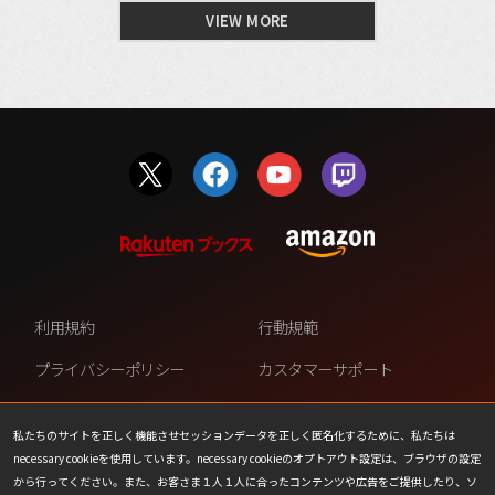
VIEW MORE
利用規約
行動規範
プライバシーポリシー
カスタマーサポート
ファンコンテンツ・ポリシー
個人情報の販売や共有を許可し
ない
私たちのサイトを正しく機能させセッションデータを正しく匿名化するために、私たちは
necessary cookieを使用しています。necessary cookieのオプトアウト設定は、ブラウザの設定
COOKIE
プレスリリース
から行ってください。また、お客さま１人１人に合ったコンテンツや広告をご提供したり、ソ