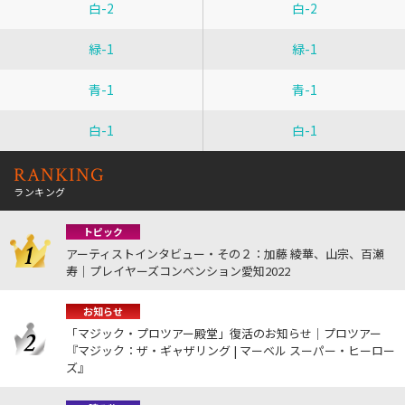
白-2
白-2
緑-1
緑-1
青-1
青-1
白-1
白-1
RANKING
ランキング
トピック
アーティストインタビュー・その２：加藤 綾華、山宗、百瀬
寿｜プレイヤーズコンベンション愛知2022
お知らせ
「マジック・プロツアー殿堂」復活のお知らせ｜プロツアー
『マジック：ザ・ギャザリング | マーベル スーパー・ヒーロー
ズ』