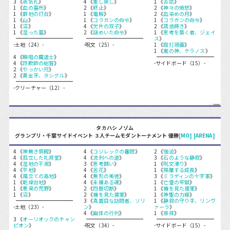
3 《
蒸気孔
》
4 《
差し戻し
》
1 《
否認
》
1 《
血の墓所
》
2 《
終止
》
2 《
神々の憤怒
》
1 《
僻地の灯台
》
1 《
電解
》
2 《
血染めの月
》
1 《
山
》
1 《
コラガンの命令
》
1 《
コラガンの命令
》
1 《
沼
》
4 《
欠片の双子
》
2 《
誘惑蒔き
》
1 《
湿った墓
》
2 《
謎めいた命令
》
1 《
思考を築く者、ジェイ
ス
》
-土地（24）-
-呪文（25）-
1 《
殴打頭蓋
》
1 《
嵐の神、ケラノス
》
4 《
瞬唱の魔道士
》
4 《
詐欺師の総督
》
-サイドボード（15）-
2 《
やっかい児
》
2 《
黄金牙、タシグル
》
-クリーチャー（12）-
タカハシ ノゾム
グランプリ・千葉サイドイベント ３人チームモダントーナメント 優勝
[MO]
[ARENA]
4 《
神無き祭殿
》
4 《
コジレックの審問
》
2 《
強迫
》
4 《
孤立した礼拝堂
》
4 《
流刑への道
》
3 《
石のような静寂
》
4 《
湿地の干潟
》
3 《
思考囲い
》
1 《
呪文滑り
》
4 《
平地
》
4 《
苦花
》
1 《
隔離する成長
》
4 《
風立ての高地
》
4 《
無形の美徳
》
3 《
ミラディンの十字軍
》
1 《
乾燥台地
》
4 《
未練ある魂
》
1 《
亡霊の牢獄
》
1 《
悪臭の荒野
》
2 《
四肢切断
》
1 《
機を見た援軍
》
1 《
沼
》
2 《
機を見た援軍
》
1 《
神聖の力線
》
3 《
真面目な訪問者、ソリ
1 《
静寂の守り手、リンヴ
-土地（23）-
ン
》
ァーラ
》
4 《
幽体の行列
》
1 《
崇拝
》
3 《
オーリオックのチャン
ピオン
》
-呪文（34）-
-サイドボード（15）-