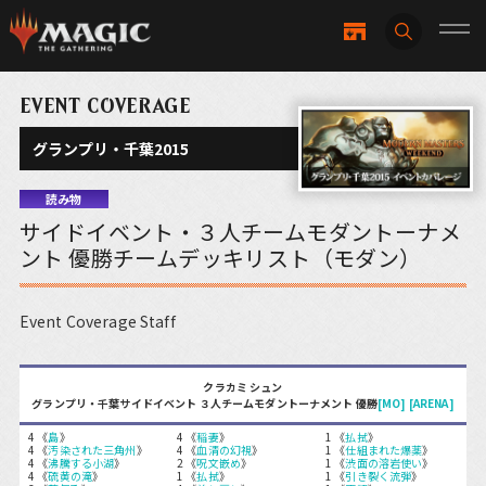
EVENT COVERAGE
グランプリ・千葉2015
読み物
サイドイベント・３人チームモダントーナメ
ント 優勝チームデッキリスト（モダン）
Event Coverage Staff
クラカミ シュン
グランプリ・千葉サイドイベント ３人チームモダントーナメント 優勝
[MO]
[ARENA]
4 《
島
》
4 《
稲妻
》
1 《
払拭
》
4 《
汚染された三角州
》
4 《
血清の幻視
》
1 《
仕組まれた爆薬
》
4 《
沸騰する小湖
》
2 《
呪文嵌め
》
1 《
渋面の溶岩使い
》
4 《
硫黄の滝
》
1 《
払拭
》
1 《
引き裂く流弾
》