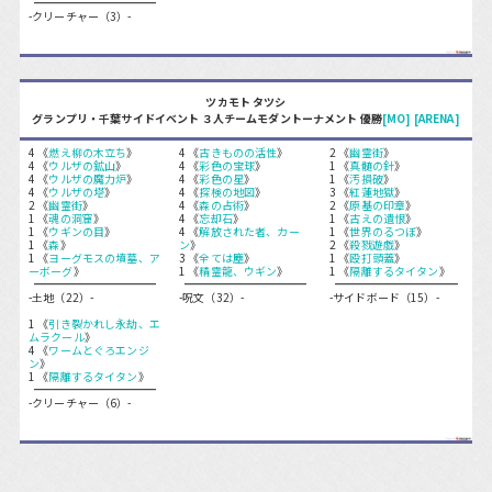
-クリーチャー（3）-
ツカモト タツシ
グランプリ・千葉サイドイベント ３人チームモダントーナメント 優勝
[MO]
[ARENA]
4 《
燃え柳の木立ち
》
4 《
古きものの活性
》
2 《
幽霊街
》
4 《
ウルザの鉱山
》
4 《
彩色の宝球
》
1 《
真髄の針
》
4 《
ウルザの魔力炉
》
4 《
彩色の星
》
1 《
汚損破
》
4 《
ウルザの塔
》
4 《
探検の地図
》
3 《
紅蓮地獄
》
2 《
幽霊街
》
4 《
森の占術
》
2 《
原基の印章
》
1 《
魂の洞窟
》
4 《
忘却石
》
1 《
古えの遺恨
》
1 《
ウギンの目
》
4 《
解放された者、カー
1 《
世界のるつぼ
》
1 《
森
》
ン
》
2 《
殺戮遊戯
》
1 《
ヨーグモスの墳墓、ア
3 《
全ては塵
》
1 《
殴打頭蓋
》
ーボーグ
》
1 《
精霊龍、ウギン
》
1 《
隔離するタイタン
》
-土地（22）-
-呪文（32）-
-サイドボード（15）-
1 《
引き裂かれし永劫、エ
ムラクール
》
4 《
ワームとぐろエンジ
ン
》
1 《
隔離するタイタン
》
-クリーチャー（6）-